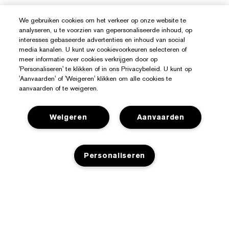
We gebruiken cookies om het verkeer op onze website te
analyseren, u te voorzien van gepersonaliseerde inhoud, op
interesses gebaseerde advertenties en inhoud van social
media kanalen. U kunt uw cookievoorkeuren selecteren of
meer informatie over cookies verkrijgen door op
'Personaliseren' te klikken of in ons Privacybeleid. U kunt op
'Aanvaarden' of 'Weigeren' klikken om alle cookies te
aanvaarden of te weigeren.
Weigeren
Aanvaarden
Hulp Nodig?
Personaliseren
Mijn bestelling volgen
Over Estée Lauder
Contact opnemen
Toezeggingen
Neem contact op met de fabrikant
Shop
NIET OP VOORRAAD
Bedrijfsinformatie
Verzendinformatie
Aanbiedingen