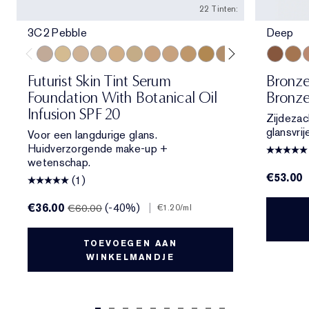
22 Tinten:
3C2 Pebble
Deep
3C2 Pebble
1C1 Cool Bone
1N1 Ivory Nude
0N1 Alabaster
2W1 Dawn
1W1 Bone
1N2 Ecru
3W1 Tawny
3N1 Ivory Beige
3N2 Wheat
2C0 Cool Vanilla
4N2 Spiced Sa
4N1 Shell B
Deep
2C3 Fre
Medi
5C1 
M
Futurist Skin Tint Serum
Bronz
Foundation With Botanical Oil
Bronze
Infusion SPF 20
Zijdezach
glansvrij
Voor een langdurige glans.
Huidverzorgende make-up +
wetenschap.
€53.00
(1)
€36.00
(-40%)
|
€60.00
€1.20
/ml
TOEVOEGEN AAN
WINKELMANDJE