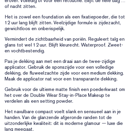
erover. Volledig of voor een retouche. Blijft de hele dag …
of nacht zitten.
Het is zowel een foundation als een fixatiepoeder, die tot
12 uur lang blijft zitten. Veelzijdige formule is zijdezacht,
gewichtloos en onberispelijk.
Vermindert de zichtbaarheid van poriën. Reguleert talg en
glans tot wel 12 uur. Blijft kleurecht. Waterproof. Zweet-
en vochtbestendig.
Pas je dekking aan met een draai aan de twee-zijdige
applicator. Gebruik de sponszijde voor een volledige
dekking, de fluweelzachte zijde voor een medium dekking.
Maak de applicator nat voor een transparante dekking.
Gebruik voor de ultieme matte finish een poederkwast om
het over de Double Wear Stay-in-Place Makeup te
verdelen als een setting powder.
Het navulbare compact voelt slank en sensueel aan in je
handen. Van de glanzende afgeronde randen tot de
uitzonderlijke kwaliteit: dit is moderne glamour — luxe die
lang meegaat.