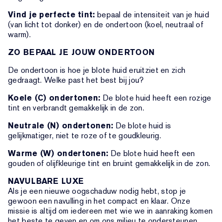
Vind je perfecte tint:
bepaal de intensiteit van je huid
(van licht tot donker) en de ondertoon (koel, neutraal of
warm).
ZO BEPAAL JE JOUW ONDERTOON
De ondertoon is hoe je blote huid eruitziet en zich
gedraagt. Welke past het best bij jou?
Koele (C) ondertonen:
De blote huid heeft een rozige
tint en verbrandt gemakkelijk in de zon.
Neutrale (N) ondertonen:
De blote huid is
gelijkmatiger, niet te roze of te goudkleurig.
Warme (W) ondertonen:
De blote huid heeft een
gouden of olijfkleurige tint en bruint gemakkelijk in de zon.
NAVULBARE LUXE
Als je een nieuwe oogschaduw nodig hebt, stop je
gewoon een navulling in het compact en klaar. Onze
missie is altijd om iedereen met wie we in aanraking komen
het beste te geven en om ons milieu te ondersteunen.