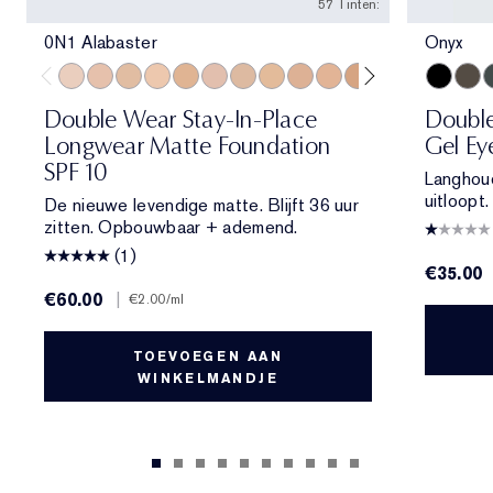
57 Tinten:
0N1 Alabaster
Onyx
0N1 Alabaster
1N0 Porcelain
1W0 Warm Porcelain
1N1 Ivory Nude
1W1 Bone
1C2 Petal
1N2 Ecru
1W2 Sand
2C1 Pure Beige
2N1 Desert Beige
2W1 Dawn
2W1.5 Natural 
2C2 Pale A
Onyx
2N2 Buf
Espr
2W2
S
Double Wear Stay-In-Place
Doubl
Longwear Matte Foundation
Gel Ey
SPF 10
Langhoud
uitloopt.
De nieuwe levendige matte. Blijft 36 uur
zitten. Opbouwbaar + ademend.
(1)
€35.00
€60.00
|
€2.00
/ml
TOEVOEGEN AAN
WINKELMANDJE