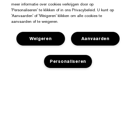
meer informatie over cookies verkrijgen door op
'Personaliseren' te klikken of in ons Privacybeleid. U kunt op
'Aanvaarden' of 'Weigeren' klikken om alle cookies te
aanvaarden of te weigeren.
Weigeren
Aanvaarden
Hulp Nodig?
Personaliseren
Mijn bestelling volgen
Over Estée Lauder
Contact opnemen
Toezeggingen
Neem contact op met de fabrikant
Shop
TOEVOEGEN AAN WINKELMANDJE
Bedrijfsinformatie
Verzendinformatie
Aanbiedingen
Ingrediënten Glossarium
Retourneren en inruilen
Privacy En Voorwaarden
Store Locator
Vacatures
Veelgestelde vragen
Privacybeleid
Chat met ons
Algemene voorwaarden