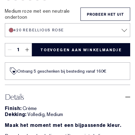
541 LA Noir
450 Insolent Plum
360 Fierce
672 Intoxicating
862 Untamable
882 Guilty Pleasure
Medium roze met een neutrale
PROBEER HET UIT
ondertoon
420 REBELLIOUS ROSE
TOEVOEGEN AAN WINKELMANDJE
Ontvang 5 geschenken bij besteding vanaf 160€
Details
Finish:
Crème
Dekking:
Volledig, Medium
Maak het moment met een bijpassende kleur.