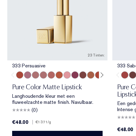
23 Tinten:
333 Persuasive
333 Sab
333 Persuasive
682 Love Bite
828 In Control
420 Rebellious Rose
669 Stolen Heart
836 Captivated
856 Object of Desire
888 Power Kiss
699 Fragile Ego
681 Lure You In
571 Independent
809 Secret Sca
569 Fearles
690 Don
333 Sa
567 
404
Pure Color Matte Lipstick
Pure Co
Lipstic
Langhoudende kleur met een
fluweelzachte matte finish. Navulbaar.
Een gedu
Intense 
(0)
€48.00
|
€13.71
/g
€48.00