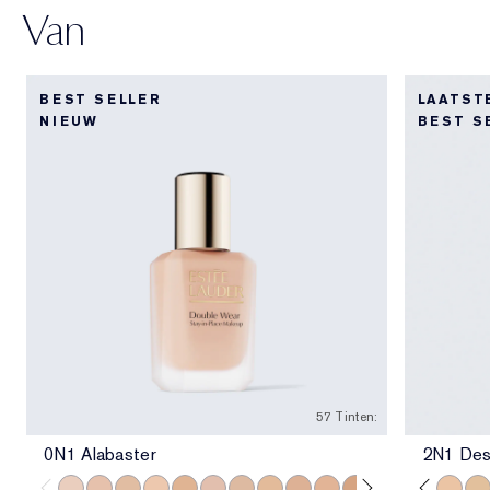
Van
BEST SELLER
LAATST
NIEUW
BEST S
57 Tinten:
0N1 Alabaster
2N1 Des