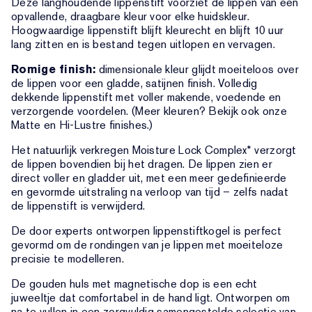
Deze langhoudende lippenstift voorziet de lippen van een
opvallende, draagbare kleur voor elke huidskleur.
Hoogwaardige lippenstift blijft kleurecht en blijft 10 uur
lang zitten en is bestand tegen uitlopen en vervagen.
Romige finish:
dimensionale kleur glijdt moeiteloos over
de lippen voor een gladde, satijnen finish. Volledig
dekkende lippenstift met voller makende, voedende en
verzorgende voordelen. (Meer kleuren? Bekijk ook onze
Matte en Hi-Lustre finishes.)
Het natuurlijk verkregen Moisture Lock Complex* verzorgt
de lippen bovendien bij het dragen. De lippen zien er
direct voller en gladder uit, met een meer gedefinieerde
en gevormde uitstraling na verloop van tijd – zelfs nadat
de lippenstift is verwijderd.
De door experts ontworpen lippenstiftkogel is perfect
gevormd om de rondingen van je lippen met moeiteloze
precisie te modelleren.
De gouden huls met magnetische dop is een echt
juweeltje dat comfortabel in de hand ligt. Ontworpen om
na te vullen in een zorgvuldig samengestelde selectie van