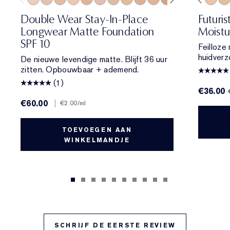
0N1 Alabaster
1N0 Porcelain
1W0 Warm Porcelain
1N1 Ivory Nude
1W1 Bone
4W1 Honey Bronze
1C2 Petal
3C2 Pebble
1N2 Ecru
2N2 Buff
1W2 Sand
2C1 Pure Beige
2C1 Pure Beige
1W1 Bone
2N1 Desert Beige
1C1 Cool Bone
2W1 Dawn
1N0 Porcelain
2W1.5 Natural 
1N2 Ecru
2C2 Pale A
2C3 Fresc
2N2 Buf
2N1 De
2W2
1W
Double Wear Stay-In-Place
Futuri
Longwear Matte Foundation
Moistu
SPF 10
Feilloze
huidverz
De nieuwe levendige matte. Blijft 36 uur
zitten. Opbouwbaar + ademend.
(1)
€36.00
€60.00
|
€2.00
/ml
TOEVOEGEN AAN
WINKELMANDJE
SCHRIJF DE EERSTE REVIEW