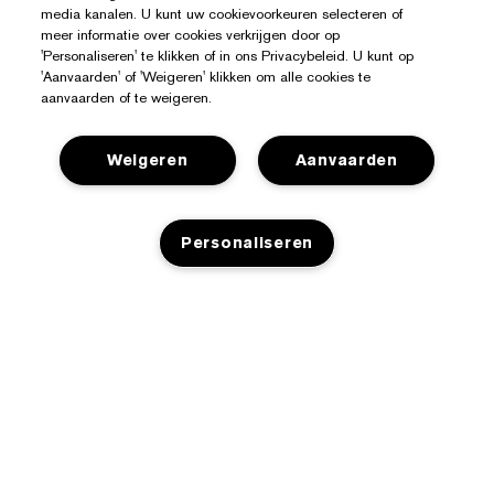
media kanalen. U kunt uw cookievoorkeuren selecteren of
meer informatie over cookies verkrijgen door op
'Personaliseren' te klikken of in ons Privacybeleid. U kunt op
'Aanvaarden' of 'Weigeren' klikken om alle cookies te
aanvaarden of te weigeren.
Weigeren
Aanvaarden
Personaliseren
Hulp Nodig?
Mijn bestelling volgen
Over Estée Lauder
Contact opnemen
TOEVOEGEN AAN WINKELMANDJE
Toezeggingen
Neem contact op met de fabrikant
Shop
Bedrijfsinformatie
Verzendinformatie
Aanbiedingen
Ingrediënten Glossarium
Retourneren en inruilen
Privacy En Voorwaarden
Store Locator
Vacatures