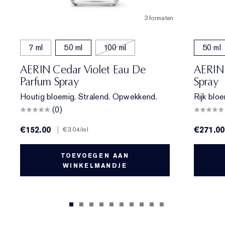
3 formaten
7 ml
50 ml
100 ml
50 ml
AERIN Cedar Violet Eau De
AERIN 
Parfum Spray
Spray
Houtig bloemig. Stralend. Opwekkend.
Rijk blo
(0)
€152.00
|
€271.00
€3.04
/ml
TOEVOEGEN AAN
WINKELMANDJE