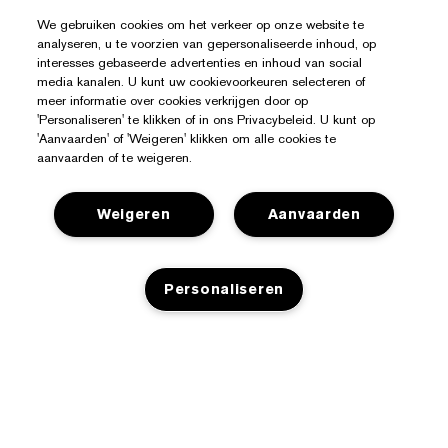
We gebruiken cookies om het verkeer op onze website te
analyseren, u te voorzien van gepersonaliseerde inhoud, op
interesses gebaseerde advertenties en inhoud van social
media kanalen. U kunt uw cookievoorkeuren selecteren of
meer informatie over cookies verkrijgen door op
'Personaliseren' te klikken of in ons Privacybeleid. U kunt op
'Aanvaarden' of 'Weigeren' klikken om alle cookies te
aanvaarden of te weigeren.
Weigeren
Aanvaarden
Personaliseren
Hulp Nodig?
Mijn bestelling volgen
Over Estée Lauder
Contact opnemen
TOEVOEGEN AAN WINKELMANDJE
Toezeggingen
Neem contact op met de fabrikant
Shop
Bedrijfsinformatie
Verzendinformatie