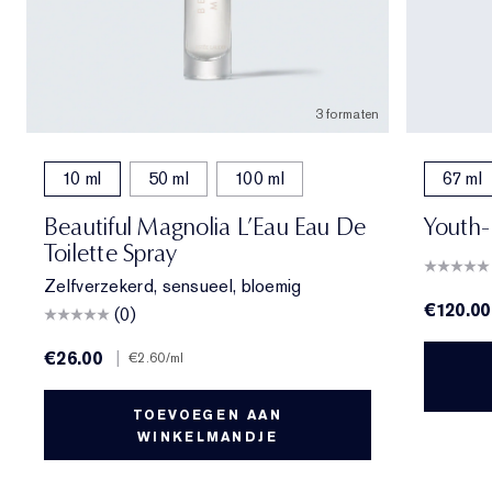
3 formaten
10 ml
50 ml
100 ml
67 ml
Beautiful Magnolia L’Eau Eau De
Youth-
Toilette Spray
Zelfverzekerd, sensueel, bloemig
€120.00
(0)
€26.00
|
€2.60
/ml
TOEVOEGEN AAN
WINKELMANDJE