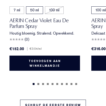
7 ml
50 ml
100 ml
100 ml
AERIN Cedar Violet Eau De
AERIN 
Parfum Spray
Spray
Houtig bloemig. Stralend. Opwekkend.
Delicaat
(0)
€152.00
|
€316.00
€3.04
/ml
TOEVOEGEN AAN
WINKELMANDJE
SCHRIJF DE EERSTE REVIEW