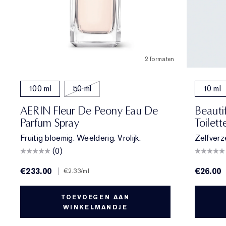
2 formaten
100 ml
50 ml
10 ml
AERIN Fleur De Peony Eau De
Beauti
Parfum Spray
Toilett
Fruitig bloemig. Weelderig. Vrolijk.
Zelfverz
(0)
€233.00
|
€26.00
€2.33
/ml
TOEVOEGEN AAN
WINKELMANDJE