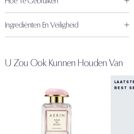
Hoe Te Gebruiken
Ingrediënten En Veiligheid
U Zou Ook Kunnen Houden Van
LAATST
BEST S