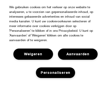
We gebruiken cookies om het verkeer op onze website te
analyseren, u te voorzien van gepersonaliseerde inhoud, op
interesses gebaseerde advertenties en inhoud van social
media kanalen. U kunt uw cookievoorkeuren selecteren of
meer informatie over cookies verkrijgen door op
'Personaliseren' te klikken of in ons Privacybeleid. U kunt op
'Aanvaarden' of 'Weigeren' klikken om alle cookies te
aanvaarden of te weigeren.
Weigeren
Aanvaarden
Personaliseren
Hulp Nodig?
Mijn bestelling volgen
Over Estée Lauder
Contact opnemen
TOEVOEGEN AAN WINKELMANDJE
Toezeggingen
Neem contact op met de fabrikant
Shop