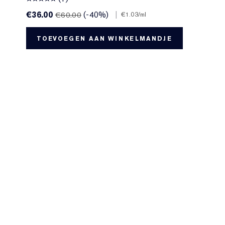
€36.00
(-40%)
|
€60.00
€1.03
/ml
TOEVOEGEN AAN WINKELMANDJE