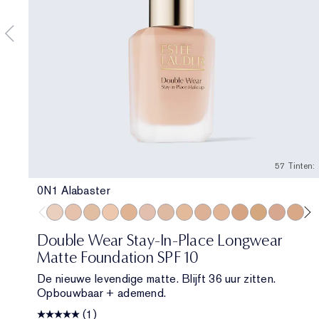
57 Tinten:
0N1 Alabaster
0N1 Alabaster
1N0 Porcelain
1W0 Warm Porcelain
1N1 Ivory Nude
1W1 Bone
1C2 Petal
1N2 Ecru
1W2 Sand
2C1 Pure Beige
2N1 Desert Beige
2W1 Dawn
2W1.5 Natura
2C2 Pale 
2N2 B
2W
Double Wear Stay-In-Place Longwear
Matte Foundation SPF 10
De nieuwe levendige matte. Blijft 36 uur zitten.
Opbouwbaar + ademend.
(1)