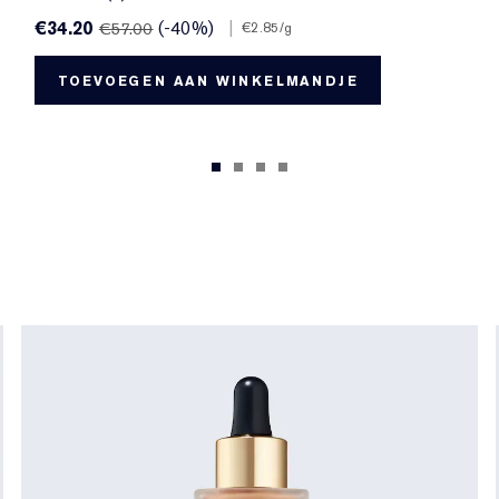
€34.20
(-40%)
|
€57.00
€2.85
/g
TOEVOEGEN AAN WINKELMANDJE