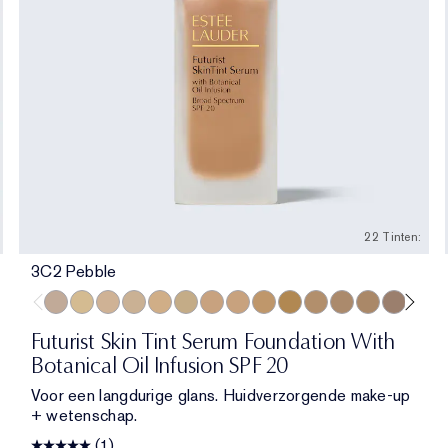
22 Tinten:
3C2 Pebble
l
alwood
ich Amber
2 Rich Espresso
3C2 Pebble
1C1 Cool Bone
1N1 Ivory Nude
0N1 Alabaster
2W1 Dawn
1W1 Bone
1N2 Ecru
3W1 Tawny
3N1 Ivory Beige
3N2 Wheat
2C0 Cool Vanilla
4N2 Spiced Sand
4N1 Shell Be
2C3 Fres
5C1 R
5
Futurist Skin Tint Serum Foundation With
Botanical Oil Infusion SPF 20
Voor een langdurige glans. Huidverzorgende make-up
+ wetenschap.
(1)