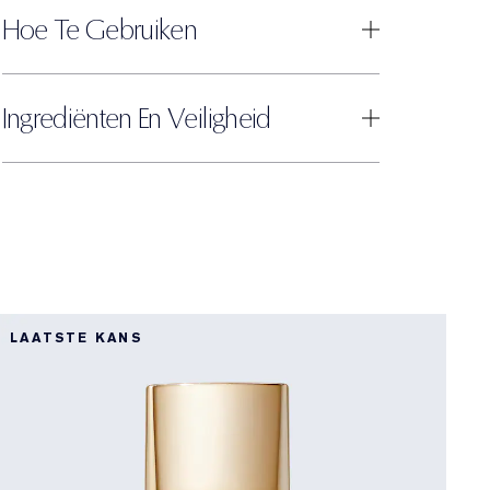
Hoe Te Gebruiken
Ingrediënten En Veiligheid
D
LAATSTE KANS
L
B
D
D
H
o