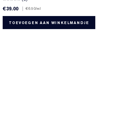
€39.00
|
€
€6.50
/ml
TOEVOEGEN AAN WINKELMANDJE