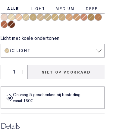
ALLE
LIGHT
MEDIUM
DEEP
0.5N Ultra Light
1N Light
2N Light Medium
1C Light
3C Medium
2C Light Medium
1W Light
3W Medium
2W Light Medium
3N Medium
4W Medium Deep
4C Medium Deep
4N Medium Deep
5W Deep
5C Deep
8N Very Deep
Licht met koele ondertonen
1C LIGHT
NIET OP VOORRAAD
Ontvang 5 geschenken bij besteding
vanaf 160€
Details