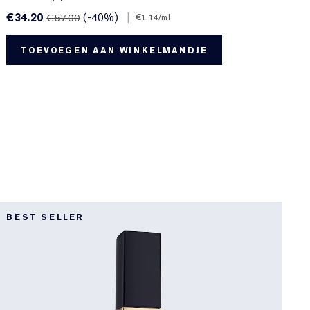
€34.20
(-40%)
|
€
€57.00
€1.14
/ml
TOEVOEGEN AAN WINKELMANDJE
R
BEST SELLER
N
R
T
H
u