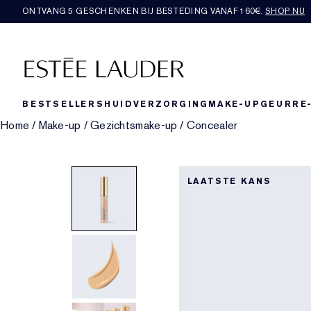
ONTVANG 5 GESCHENKEN BIJ BESTEDING VANAF 160€.
SHOP NU
BESTSELLERS
HUIDVERZORGING
MAKE-UP
GEUR
RE
Home
/
Make-up
/
Gezichtsmake-up
/
Concealer
LAATSTE KANS