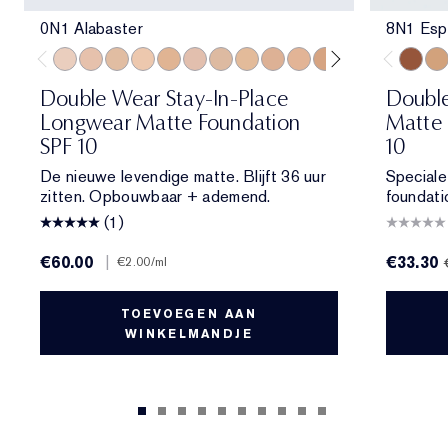
0N1 Alabaster
8N1 Esp
0N1 Alabaster
1N0 Porcelain
1W0 Warm Porcelain
1N1 Ivory Nude
1W1 Bone
1C2 Petal
1N2 Ecru
1W2 Sand
2C1 Pure Beige
2N1 Desert Beige
2W1 Dawn
2W1.5 Natural 
2C2 Pale A
2N2 Buf
8N1 Es
2W2
6N2
Double Wear Stay-In-Place
Double
Longwear Matte Foundation
Matte 
SPF 10
10
De nieuwe levendige matte. Blijft 36 uur
Speciale
zitten. Opbouwbaar + ademend.
foundati
(1)
€60.00
|
€33.30
€2.00
/ml
TOEVOEGEN AAN
WINKELMANDJE