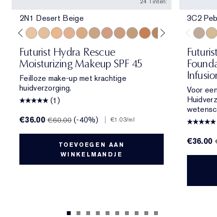
24 Tinten:
2N1 Desert Beige
3C2 Peb
e
ol Bone
 Porcelain
1N2 Ecru
2C3 Fresco
2N1 Desert Beige
1W2 Sand
2W1 Dawn
3N1 Ivory Beige
3W1 Tawny
3W2 Cashew
3N2 Wheat
4N1 Shell Beige
4N2 Spiced Sand
5W1 Bronze
5W2 Rich Caramel
6N2 Mocha
6W1 Sanda
7N2 Ric
3C2 Pe
8N2 
1C1
Futurist Hydra Rescue
Futuris
Moisturizing Makeup SPF 45
Founda
Infusi
Feilloze make-up met krachtige
huidverzorging.
Voor een
Huidver
(1)
wetensc
€36.00
(-40%)
|
€60.00
€1.03
/ml
€36.00
TOEVOEGEN AAN
WINKELMANDJE