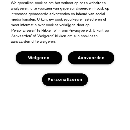
We gebruiken cookies om het verkeer op onze website te
analyseren, u te voorzien van gepersonaliseerde inhoud, op
interesses gebaseerde advertenties en inhoud van social
media kanalen. U kunt uw cookievoorkeuren selecteren of
meer informatie over cookies verkrijgen door op
'Personaliseren' te klikken of in ons Privacybeleid. U kunt op
'Aanvaarden' of 'Weigeren' klikken om alle cookies te
aanvaarden of te weigeren.
Weigeren
Aanvaarden
Hulp Nodig?
Personaliseren
Mijn bestelling volgen
Over Estée Lauder
Contact opnemen
Toezeggingen
NIET OP VOORRAAD
Neem contact op met de fabrikant
Shop
Bedrijfsinformatie
Verzendinformatie
Aanbiedingen
Ingrediënten Glossarium
Retourneren en inruilen