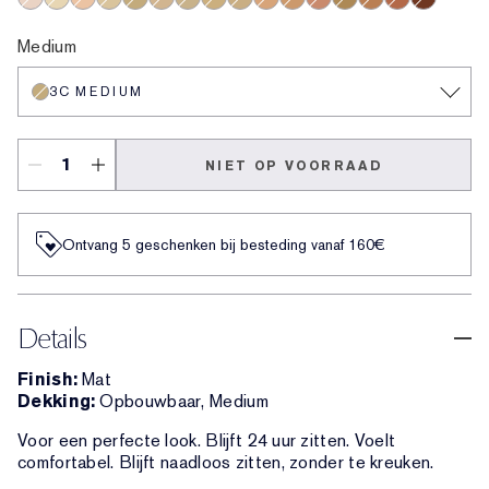
0.5N Ultra Light
1N Light
2N Light Medium
1C Light
3C Medium
2C Light Medium
1W Light
3W Medium
2W Light Medium
3N Medium
4W Medium Deep
4C Medium Deep
4N Medium Deep
5W Deep
5C Deep
8N Very D
Medium
3C MEDIUM
NIET OP VOORRAAD
Ontvang 5 geschenken bij besteding vanaf 160€
Details
Finish:
Mat
Dekking:
Opbouwbaar, Medium
Voor een perfecte look. Blijft 24 uur zitten. Voelt
comfortabel. Blijft naadloos zitten, zonder te kreuken.