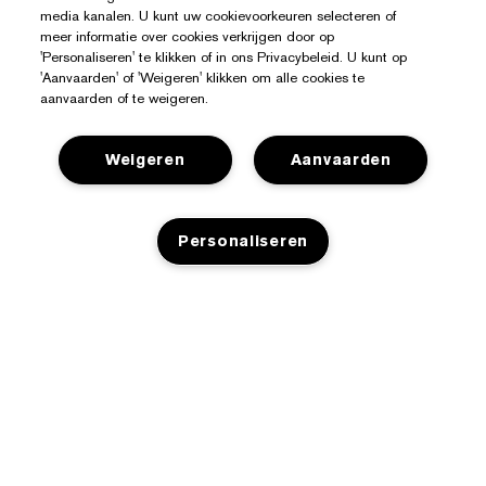
media kanalen. U kunt uw cookievoorkeuren selecteren of
meer informatie over cookies verkrijgen door op
'Personaliseren' te klikken of in ons Privacybeleid. U kunt op
'Aanvaarden' of 'Weigeren' klikken om alle cookies te
aanvaarden of te weigeren.
Weigeren
Aanvaarden
Hulp Nodig?
Personaliseren
Mijn bestelling volgen
Over Estée Lauder
Contact opnemen
Toezeggingen
Neem contact op met de fabrikant
NIET OP VOORRAAD
Shop
Bedrijfsinformatie
Verzendinformatie
Aanbiedingen
Ingrediënten Glossarium
Retourneren en inruilen
Privacy En Voorwaarden
Store Locator
Vacatures
Veelgestelde vragen
Privacybeleid