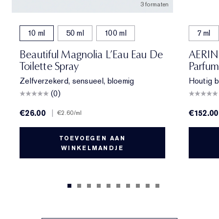
3 formaten
10 ml
50 ml
100 ml
7 ml
Beautiful Magnolia L’Eau Eau De
AERIN 
Toilette Spray
Parfum
Zelfverzekerd, sensueel, bloemig
Houtig b
(0)
€26.00
|
€152.00
€2.60
/ml
TOEVOEGEN AAN
WINKELMANDJE