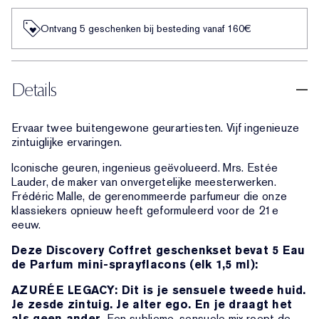
Ontvang 5 geschenken bij besteding vanaf 160€
Details
Ervaar twee buitengewone geurartiesten. Vijf ingenieuze
zintuiglijke ervaringen.
Iconische geuren, ingenieus geëvolueerd. Mrs. Estée
Lauder, de maker van onvergetelijke meesterwerken.
Frédéric Malle, de gerenommeerde parfumeur die onze
klassiekers opnieuw heeft geformuleerd voor de 21e
eeuw.
Deze Discovery Coffret geschenkset bevat 5 Eau
de Parfum mini-sprayflacons (elk 1,5 ml):
AZURÉE LEGACY: Dit is je sensuele tweede huid.
Je zesde zintuig. Je alter ego. En je draagt het
als geen ander.
Een sublieme, sensuele mix roept de