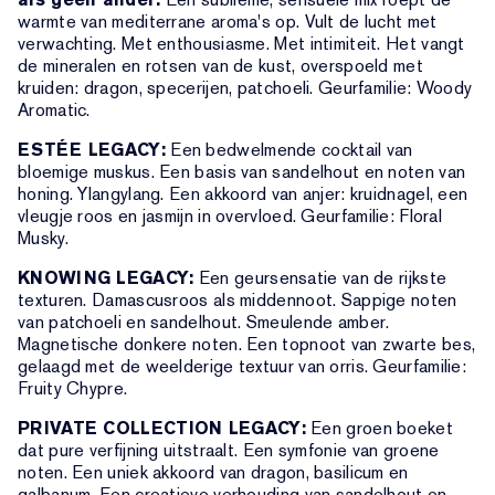
warmte van mediterrane aroma's op. Vult de lucht met
verwachting. Met enthousiasme. Met intimiteit. Het vangt
de mineralen en rotsen van de kust, overspoeld met
kruiden: dragon, specerijen, patchoeli. Geurfamilie: Woody
Aromatic.
ESTÉE LEGACY:
Een bedwelmende cocktail van
bloemige muskus. Een basis van sandelhout en noten van
honing. Ylangylang. Een akkoord van anjer: kruidnagel, een
vleugje roos en jasmijn in overvloed. Geurfamilie: Floral
Musky.
KNOWING LEGACY:
Een geursensatie van de rijkste
texturen. Damascusroos als middennoot. Sappige noten
van patchoeli en sandelhout. Smeulende amber.
Magnetische donkere noten. Een topnoot van zwarte bes,
gelaagd met de weelderige textuur van orris. Geurfamilie:
Fruity Chypre.
PRIVATE COLLECTION LEGACY:
Een groen boeket
dat pure verfijning uitstraalt. Een symfonie van groene
noten. Een uniek akkoord van dragon, basilicum en
galbanum. Een creatieve verhouding van sandelhout en