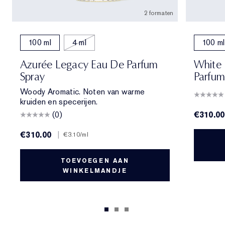
2 formaten
100 ml
4 ml
100 ml
Azurée Legacy Eau De Parfum
White 
Spray
Parfum
Woody Aromatic. Noten van warme
kruiden en specerijen.
(0)
€310.00
€310.00
|
€3.10
/ml
TOEVOEGEN AAN
WINKELMANDJE