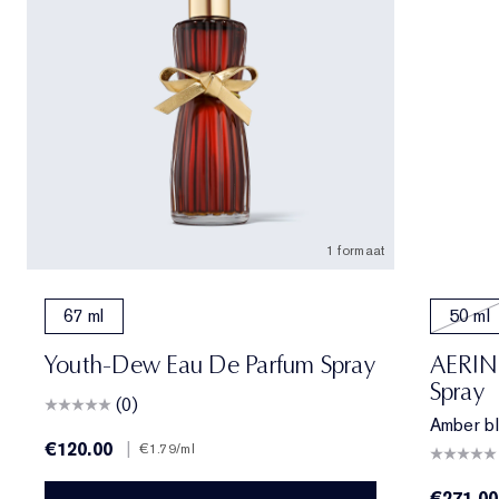
1 formaat
67 ml
50 ml
Youth-Dew Eau De Parfum Spray
AERIN 
Spray
(0)
Amber bl
€120.00
|
€1.79
/ml
€271.00