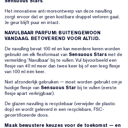
Sensuous Stars
.
Het innovatieve anti-morsontwerp van deze navulling
zorgt ervoor dat er geen kostbare druppel verloren gaat.
Je geur blijft puur en intact.
NAVULBAAR PARFUM: BUITENGEWOON
VANDAAG. BETOVEREND VOOR ALTIJD.
De navulling bevat 100 ml en kan meerdere keren worden
gebruikt om elk flesformaat van
Sensuous Stars
met de
vermelding 'Navulbaar' bij te vullen. Vul bijvoorbeeld een
flesje van 40 ml meer dan twee keer bij of een leeg flesje
van 100 ml één keer.
Niet afzonderlijk gebruiken — moet worden gebruikt om je
huidige flesje van
Sensuous Star
bij te vullen (eerste
flesje apart verkrijgbaar).
De glazen navulling is recyclebaar (verwijder de plastic
dop) en wordt geleverd in een recyclebare, FSC-
gecertificeerde doos.
Maak bewustere keuzes voor de toekomst — en