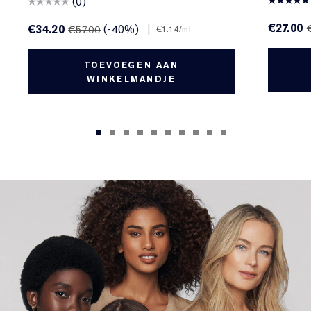
(0)
€27.00
€34.20
(-40%)
|
€57.00
€1.14
/ml
TOEVOEGEN AAN
WINKELMANDJE