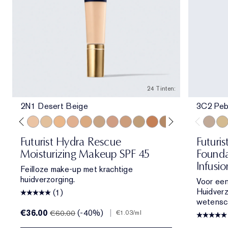
24 Tinten:
2N1 Desert Beige
3C2 Peb
e
ol Bone
 Porcelain
1N2 Ecru
2C3 Fresco
2N1 Desert Beige
1W2 Sand
2W1 Dawn
3N1 Ivory Beige
3W1 Tawny
3W2 Cashew
3N2 Wheat
4N1 Shell Beige
4N2 Spiced Sand
5W1 Bronze
5W2 Rich Caramel
6N2 Mocha
6W1 Sanda
7N2 Ric
3C2 Pe
8N2 
1C1
Futurist Hydra Rescue
Futuris
Moisturizing Makeup SPF 45
Founda
Infusi
Feilloze make-up met krachtige
huidverzorging.
Voor een
Huidver
(1)
wetensc
€36.00
(-40%)
|
€60.00
€1.03
/ml