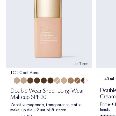
14 Tinten:
1C1 Cool Bone
40 ml
1C1 Cool Bone
2W1 Dawn
5W2 Rich Caramel
6W1 Sandalwood
6C1 Rich Cocoa
7N1 Deep Amber
2C0 Cool Vanilla
1W1 Bone
4W1 Honey Bronze
4C3 Softan
5N2 Amber Honey
6N2 Truffle
8C1 Rich Ja
8N1 Esp
Double
Double Wear Sheer Long-Wear
Cream 
Makeup SPF 20
Prime + P
Zacht vervagende, transparante matte
finish.
make-up die 12 uur blijft zitten.