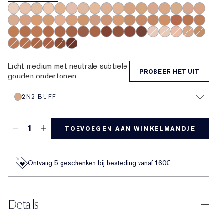
0N1 Alabaster
1N0 Porcelain
1W0 Warm Porcelain
1N1 Ivory Nude
1W1 Bone
1C2 Petal
1N2 Ecru
1W2 Sand
2C1 Pure Beige
2N1 Desert Beige
2W1 Dawn
2W1.5 Natural Suede
2C2 Pale Almond
2N2 Buff
2W2 Rattan
2C3 Fres
2N3 D
3C0 Cool Crème
3N1 Ivory Beige
3W1 Tawny
3W1.5 Fawn
3C2 Pebble
3N2 Wheat
3W2 Cashew
4C1 Outdoor Beige
4N1 Shell Beige
4W1 Honey Bronze
4W1.5 Medium Spice
4N2 Spiced Sand
4N3 Maple Sugar
4W4 Hazel
5C1 Rich Che
5N1.5 Map
5W1 B
5W1.5 Cinnamon
5N2 Amber Honey
5W2 Rich Caramel
5N3 Spiced Amber
6C1 Rich Cocoa
6W1 Sandalwood
6N2 Truffle
6W2 Nutmeg
7C1 Rich Mahogany
7W1 Deep Spice
7C2 Sienna
8N1 Espresso
1C0 Shell
1C1 Cool Bone
2C0 Cool Vani
2W0 Warm 
4W3 H
5N1 Rich Ginger
5C2 Sepia
6N1 Mocha
6C2 Pecan
7N1 Deep Amber
8C1 Rich Java
Licht medium met neutrale subtiele
PROBEER HET UIT
gouden ondertonen
2N2 BUFF
TOEVOEGEN AAN WINKELMANDJE
Ontvang 5 geschenken bij besteding vanaf 160€
Details