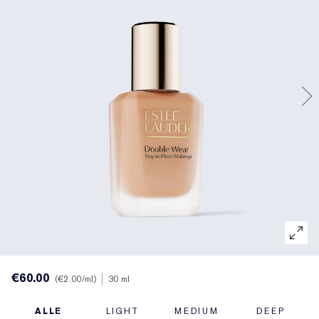
Gerichte behandeling
Reslilience Multi-Effect
Essentials met SPF
Make-upremover
Foundation Finder
White Linen
Wild Geranium
Sets en cadeaus van AERIN
Lipverzorging
Pink Ribbon-collectie
Laatste kans
Make-up navullingen
Laatste kans
Private collectie
Fleur De Peony
Fragrance Vinder
Navulbare schoonheid
Navulbare schoonheid
Het huis van Estée Lauder
Tuberose Gardenia
Wereld van AERIN
€60.00
€2.00
/ml
30 ml
ALLE
LIGHT
MEDIUM
DEEP