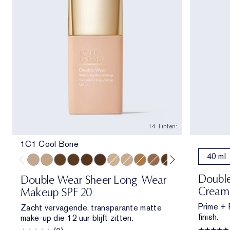
14 Tinten:
1C1 Cool Bone
40 ml
1C1 Cool Bone
2W1 Dawn
5W2 Rich Caramel
6W1 Sandalwood
6C1 Rich Cocoa
7N1 Deep Amber
2C0 Cool Vanilla
1W1 Bone
4W1 Honey Bronze
4C3 Softan
5N2 Amber Honey
6N2 Truffle
8C1 Rich Ja
8N1 Esp
Double
Double Wear Sheer Long-Wear
Cream 
Makeup SPF 20
Prime + P
Zacht vervagende, transparante matte
finish.
make-up die 12 uur blijft zitten.