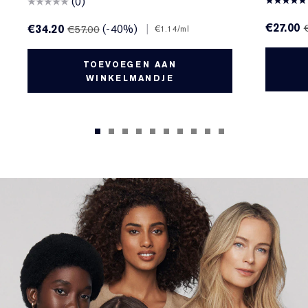
(0)
€27.00
€34.20
(-40%)
|
€57.00
€1.14
/ml
TOEVOEGEN AAN
WINKELMANDJE