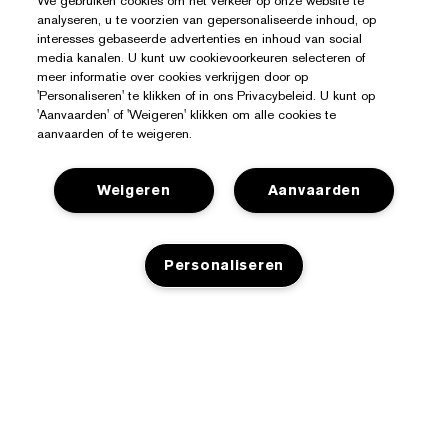
We gebruiken cookies om het verkeer op onze website te
analyseren, u te voorzien van gepersonaliseerde inhoud, op
interesses gebaseerde advertenties en inhoud van social
media kanalen. U kunt uw cookievoorkeuren selecteren of
meer informatie over cookies verkrijgen door op
'Personaliseren' te klikken of in ons Privacybeleid. U kunt op
'Aanvaarden' of 'Weigeren' klikken om alle cookies te
Hulp Nodig?
aanvaarden of te weigeren.
Mijn bestelling volgen
Weigeren
Aanvaarden
Over Estée Lauder
Contact opnemen
Toezeggingen
Neem contact op met de fabrikant
Shop
Personaliseren
Bedrijfsinformatie
Verzendinformatie
Aanbiedingen
Ingrediënten Glossarium
Retourneren en inruilen
Privacy En Voorwaarden
Store Locator
Vacatures
Veelgestelde vragen
TOEVOEGEN AAN WINKELMANDJE
Privacybeleid
Chat met ons
Algemene voorwaarden
Gebruiksvoorwaarden