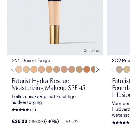
24 Tinten:
2N1 Desert Beige
3C2 Peb
ol Bone
 Porcelain
1N2 Ecru
2C3 Fresco
2N1 Desert Beige
1W2 Sand
2W1 Dawn
3N1 Ivory Beige
3W1 Tawny
3W2 Cashew
3N2 Wheat
4N1 Shell Beige
4N2 Spiced Sand
5W1 Bronze
5W2 Rich Caramel
6N2 Mocha
6W1 Sanda
7N2 Ric
3C2 Pe
8N2 
1C1
Futurist Hydra Rescue
Futuris
Moisturizing Makeup SPF 45
Founda
Infusi
Feilloze make-up met krachtige
huidverzorging.
Voor een
Huidver
(1)
wetensc
€36.00
(-40%)
|
€60.00
€1.03
/ml