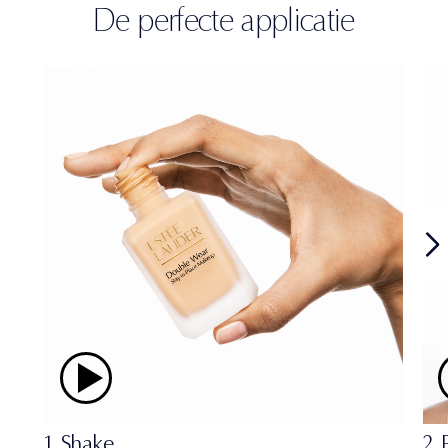
De perfecte applicatie
1. Shake
2. 