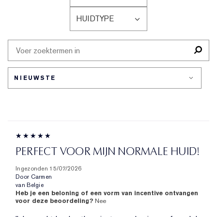
BEOORDELINGEN
HUIDTYPE
OP
FILTER
LEEFTIJD
BEOORDELINGEN
OP
HUIDTYPE
PERFECT VOOR MIJN NORMALE HUID!
Ingezonden
15/07/2026
Door
Carmen
van
Belgie
Heb je een beloning of een vorm van incentive ontvangen
voor deze beoordeling?
Nee