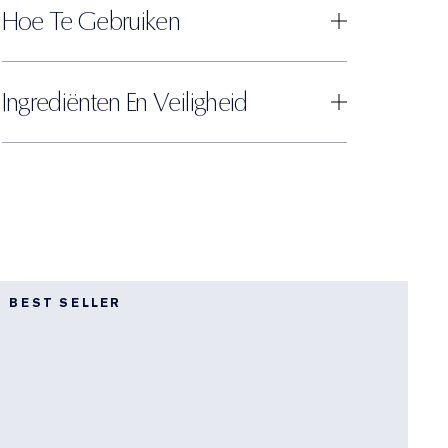
Hoe Te Gebruiken
Ingrediënten En Veiligheid
K
BEST SELLER
L
K
D
B
p