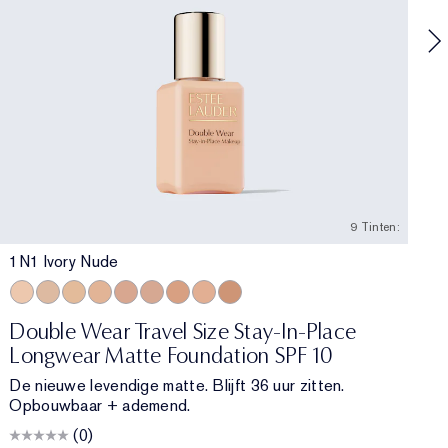
9 Tinten:
1N1 Ivory Nude
1N1 Ivory Nude
1N2 Ecru
1W2 Sand
2N1 Desert Beige
2C2 Pale Almond
2C3 Fresco
3N1 Ivory Beige
3C2 Pebble
4N1 Shell Beige
Double Wear Travel Size Stay-In-Place
Longwear Matte Foundation SPF 10
De nieuwe levendige matte. Blijft 36 uur zitten.
Opbouwbaar + ademend.
(0)