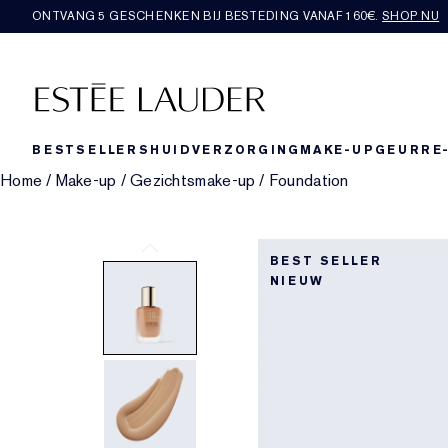
ONTVANG 5 GESCHENKEN BIJ BESTEDING VANAF 160€.
SHOP NU
BESTSELLERS
HUIDVERZORGING
MAKE-UP
GEUR
RE
Home
/
Make-up
/
Gezichtsmake-up
/
Foundation
BEST SELLER
NIEUW