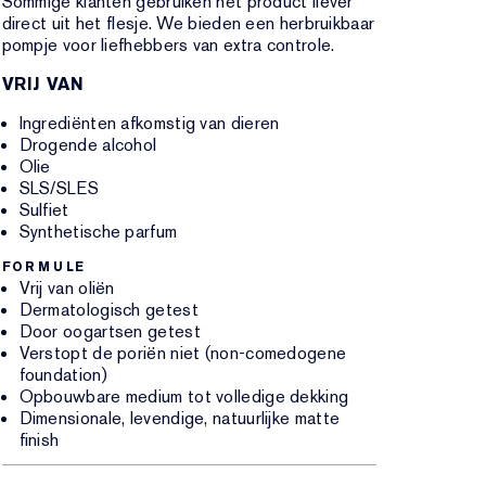
Sommige klanten gebruiken het product liever
direct uit het flesje. We bieden een herbruikbaar
pompje voor liefhebbers van extra controle.
VRIJ VAN
Ingrediënten afkomstig van dieren
Drogende alcohol
Olie
SLS/SLES
Sulfiet
Synthetische parfum
FORMULE
Vrij van oliën
Dermatologisch getest
Door oogartsen getest
Verstopt de poriën niet (non-comedogene
foundation)
Opbouwbare medium tot volledige dekking
Dimensionale, levendige, natuurlijke matte
finish