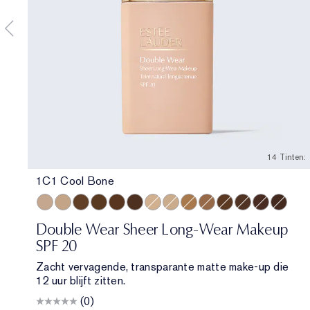
14 Tinten:
1C1 Cool Bone
1C1 Cool Bone
2W1 Dawn
5W2 Rich Caramel
6W1 Sandalwood
6C1 Rich Cocoa
7N1 Deep Amber
2C0 Cool Vanilla
1W1 Bone
4W1 Honey Bronze
4C3 Softan
5N2 Amber Honey
6N2 Truffle
8C1 Rich Ja
8N1 Esp
Double Wear Sheer Long-Wear Makeup
SPF 20
Zacht vervagende, transparante matte make-up die
12 uur blijft zitten.
(0)