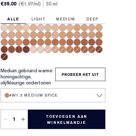
€59.00
€1.97
/ml
30 ml
ALLE
LIGHT
MEDIUM
DEEP
0N1 Alabaster
1N0 Porcelain
1W0 Warm Porcelain
1N1 Ivory Nude
1W1 Bone
1C2 Petal
1N2 Ecru
1W2 Sand
2C1 Pure Beige
2N1 Desert Beige
2W1 Dawn
2W1.5 Natural Suede
2C2 Pale Almond
2N2 Buff
2W2 Rattan
2C3 Fresco
2N3 Dolce
3C0 Cool Crème
3N1 Ivory Beige
3W1 Tawny
3W1.5 Fawn
3C2 Pebble
3N2 Wheat
3W2 Cashew
4C1 Outdoor Beige
4N1 Shell Beige
4W1 Honey Bronze
4W1.5 Medium Spi
4N2 Spiced Sand
4N3 Maple Sugar
4W4 Hazel
5C1 Rich Chestnut
5N1.5 Maple
5W1 Bronze
5W1.5 Cinnamon
5N2 Amber Honey
5W2 Rich Caramel
5N3 Spiced Amber
6C1 Rich Cocoa
6W1 Sandalwood
6N2 Truffle
6W2 Nutmeg
7C1 Rich Mahogany
7W1 Deep Spice
7C2 Sienna
8N1 Espresso
1C0 Shell
1C1 Cool Bone
2C0 Cool Vanilla
2W0 Warm Vanilla
4W3 Henna
5N1 Rich Ginger
5C2 Sepia
6N1 Mocha
6C2 Pecan
7N1 Deep Amber
8C1 Rich Java
Medium gebruind warme
PROBEER HET UIT
honingachtige,
olijfkleurige ondertonen
4W1.5 MEDIUM SPICE
TOEVOEGEN AAN
WINKELMANDJE