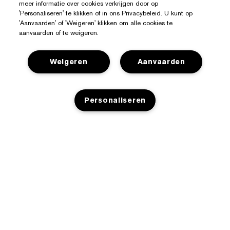
meer informatie over cookies verkrijgen door op
'Personaliseren' te klikken of in ons Privacybeleid. U kunt op
'Aanvaarden' of 'Weigeren' klikken om alle cookies te
aanvaarden of te weigeren.
Weigeren
Aanvaarden
Hulp Nodig?
Personaliseren
Mijn bestelling volgen
Over Estée Lauder
Contact opnemen
Toezeggingen
Neem contact op met de fabrikant
Shop
NIET OP VOORRAAD
Bedrijfsinformatie
Verzendinformatie
Aanbiedingen
Ingrediënten Glossarium
Retourneren en inruilen
Privacy En Voorwaarden
Store Locator
Vacatures
Veelgestelde vragen
Privacybeleid
Chat met ons
Algemene voorwaarden