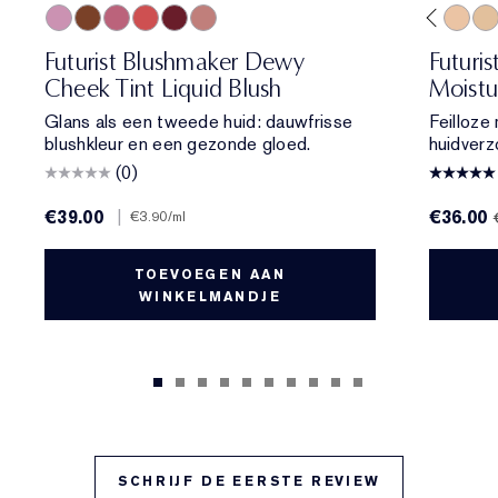
01 Meet Cute
06 Skinny Dip
02 Across the Dancefloor
05 Afterglow
04 Elevator Smile
03 Stolen Glance
4W1 Honey Bronze
3C2 Pebble
2N2 Buff
1W1 Bone
1C1 Cool Bone
1N0 Porcelain
1N2 Ecru
2C3 Fresc
2N1 De
1W
Futurist Blushmaker Dewy
Futuri
Cheek Tint Liquid Blush
Moistu
Glans als een tweede huid: dauwfrisse
Feilloze
blushkleur en een gezonde gloed.
huidverz
(0)
€39.00
|
€36.00
€3.90
/ml
TOEVOEGEN AAN
WINKELMANDJE
SCHRIJF DE EERSTE REVIEW