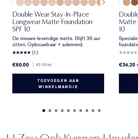
0N1 Alabaster
1C0 Shell
1N0 Porcelain
1W0 Warm Porcelain
1N1 Ivory Nude
1W1 Bone
1C2 Petal
1N2 Ecru
1W2 Sand
2C0 Cool Vanilla
2C1 Pure Beige
2N1 Desert Be
2W1 Dawn
2W1.5 N
6N2 Tru
2C2 
8N1
Double Wear Stay-In-Place
Double
Longwear Matte Foundation
Matte 
SPF 10
10
De nieuwe levendige matte. Blijft 36 uur
Speciale
zitten. Opbouwbaar + ademend.
foundati
(1)
€60.00
|
€34.20
€2.00
/ml
TOEVOEGEN AAN
WINKELMANDJE