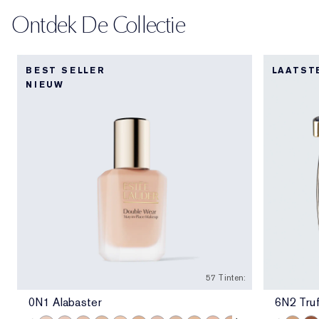
Ontdek De Collectie
BEST SELLER
LAATST
NIEUW
57 Tinten:
0N1 Alabaster
6N2 Truf