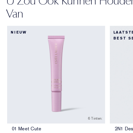
U Zou Ook Kunnen Houde
Van
NIEUW
LAATST
BEST S
6 Tinten:
01 Meet Cute
2N1 Des