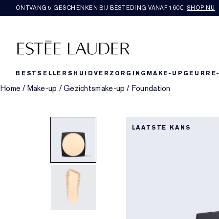
ONTVANG 5 GESCHENKEN BIJ BESTEDING VANAF 160€.
SHOP NU
BESTSELLERS
HUIDVERZORGING
MAKE-UP
GEUR
RE
Home
/
Make-up
/
Gezichtsmake-up
/
Foundation
LAATSTE KANS