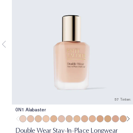
57 Tinten:
0N1 Alabaster
0N1 Alabaster
1N0 Porcelain
1W0 Warm Porcelain
1N1 Ivory Nude
1W1 Bone
1C2 Petal
1N2 Ecru
1W2 Sand
2C1 Pure Beige
2N1 Desert Beige
2W1 Dawn
2W1.5 Natura
2C2 Pale 
2N2 B
2W
Double Wear Stay-In-Place Longwear