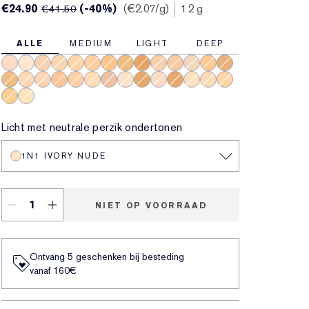
€24.90
(-40%)
€2.07
/g
12 g
€41.50
ALLE
MEDIUM
LIGHT
DEEP
2C3 Fresco
1N0 Porcelain
3C1 Dusk
2W1 Dawn
2W1.5 Natural Suede
3W1 Tawny
4W4 Hazel
4W1 Honey Bronze
6W1 Sandelhout
3C2 Pebble
4N1 Shell Beige
1W2 Sand
3N2 Wheat
5W2 Rich Caramel
4N2 Spiced Sand
2N2 Buff
2C2 Pale Almond
4C1 Outdoor Beige
3N1 Ivory Beige
2N1 Desert Beige
1C0 Shell
1N2 Ecru
5W1 Bronze
1C1 Cool Bone
6C1 Rich Cocoa
1N1 Ivory Nude
2C1 Pure Beige
2W2 Rattan
3W2 Cashew
1W0 Warm Porcelain
Licht met neutrale perzik ondertonen
1N1 IVORY NUDE
NIET OP VOORRAAD
Ontvang 5 geschenken bij besteding
vanaf 160€