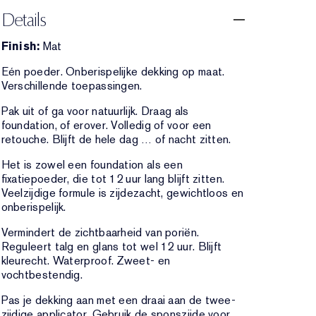
Details
Finish:
Mat
Eén poeder. Onberispelijke dekking op maat.
Verschillende toepassingen.
Pak uit of ga voor natuurlijk. Draag als
foundation, of erover. Volledig of voor een
retouche. Blijft de hele dag … of nacht zitten.
Het is zowel een foundation als een
fixatiepoeder, die tot 12 uur lang blijft zitten.
Veelzijdige formule is zijdezacht, gewichtloos en
onberispelijk.
Vermindert de zichtbaarheid van poriën.
Reguleert talg en glans tot wel 12 uur. Blijft
kleurecht. Waterproof. Zweet- en
vochtbestendig.
Pas je dekking aan met een draai aan de twee-
zijdige applicator. Gebruik de sponszijde voor