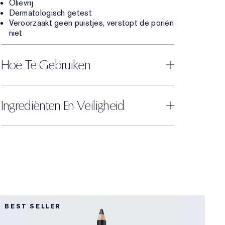
Olievrij
Dermatologisch getest
Veroorzaakt geen puistjes, verstopt de poriën
niet
Hoe Te Gebruiken
Ingrediënten En Veiligheid
1
BEST SELLER
L