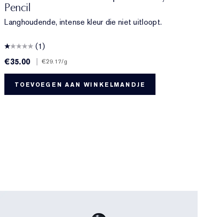
Pencil
Langhoudende, intense kleur die niet uitloopt.
(1)
€35.00
|
€
€29.17
/g
TOEVOEGEN AAN WINKELMANDJE
0
B