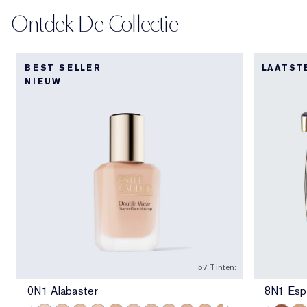
Ontdek De Collectie
BEST SELLER
LAATST
NIEUW
57 Tinten:
0N1 Alabaster
8N1 Esp