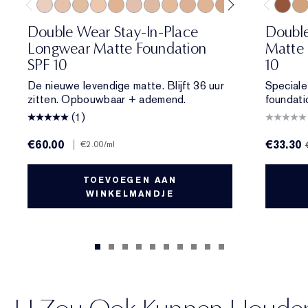
0N1 Alabaster
1N0 Porcelain
1W0 Warm Porcelain
1N1 Ivory Nude
1W1 Bone
1C2 Petal
1N2 Ecru
1W2 Sand
2C1 Pure Beige
2N1 Desert Beige
2W1 Dawn
2W1.5 Natural 
2C2 Pale A
2N2 Buf
8N1 Es
2W2
6N2
Double Wear Stay-In-Place
Double
Longwear Matte Foundation
Matte 
SPF 10
10
De nieuwe levendige matte. Blijft 36 uur
Speciale
zitten. Opbouwbaar + ademend.
foundati
(1)
€60.00
|
€33.30
€2.00
/ml
TOEVOEGEN AAN
WINKELMANDJE