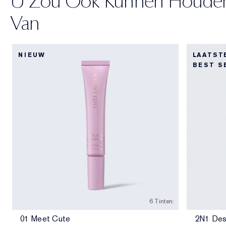
U Zou Ook Kunnen Houde
Van
NIEUW
LAATST
BEST S
6 Tinten:
01 Meet Cute
2N1 Des