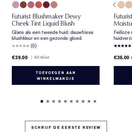
01 Meet Cute
06 Skinny Dip
02 Across the Dancefloor
05 Afterglow
04 Elevator Smile
4W1 Honey Bronze
03 Stolen Glance
3C2 Pebble
2N2 Buff
2C1 Pure Beige
1W1 Bone
1C1 Cool Bone
1N0 Porcelain
1N2 Ecru
2C3 Fresc
2N1 De
1W
Futurist Blushmaker Dewy
Futuri
Cheek Tint Liquid Blush
Moistu
Glans als een tweede huid: dauwfrisse
Feilloze
blushkleur en een gezonde gloed.
huidverz
(0)
€39.00
|
€36.00
€3.90
/ml
TOEVOEGEN AAN
WINKELMANDJE
SCHRIJF DE EERSTE REVIEW