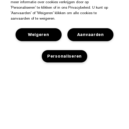
meer informatie over cookies verkrijgen door op
'Personaliseren' te klikken of in ons Privacybeleid. U kunt op
'Aanvaarden' of 'Weigeren' klikken om alle cookies te
aanvaarden of te weigeren.
Weigeren
Aanvaarden
Hulp Nodig?
Personaliseren
Mijn bestelling volgen
Over Estée Lauder
Contact opnemen
Toezeggingen
Neem contact op met de fabrikant
Shop
NIET OP VOORRAAD
Bedrijfsinformatie
Verzendinformatie
Aanbiedingen
Ingrediënten Glossarium
Retourneren en inruilen
Privacy En Voorwaarden
Store Locator
Vacatures
Veelgestelde vragen
Privacybeleid
Chat met ons
Algemene voorwaarden