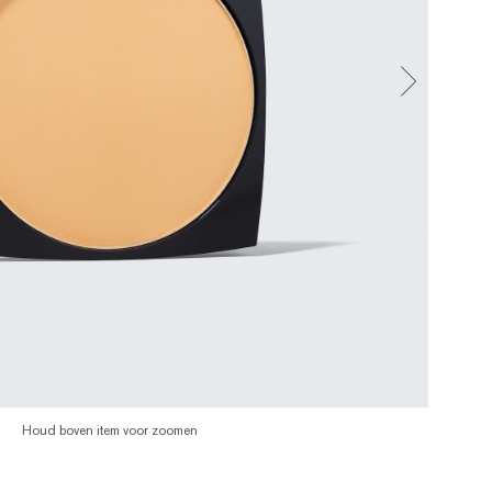
Houd boven item voor zoomen