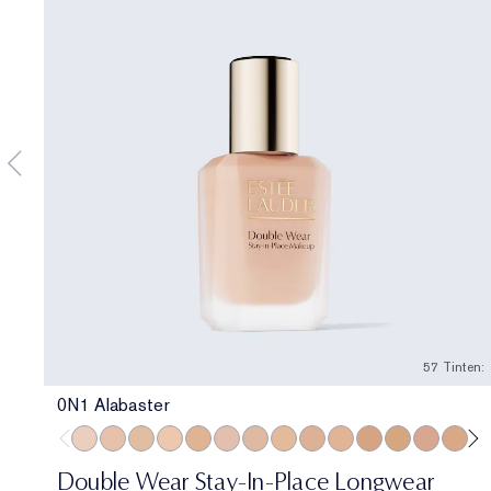
57 Tinten:
0N1 Alabaster
0N1 Alabaster
1N0 Porcelain
1W0 Warm Porcelain
1N1 Ivory Nude
1W1 Bone
1C2 Petal
1N2 Ecru
1W2 Sand
2C1 Pure Beige
2N1 Desert Beige
2W1 Dawn
2W1.5 Natura
2C2 Pale 
2N2 B
2W
Double Wear Stay-In-Place Longwear