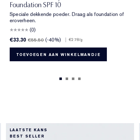
Foundation SPF 10
Speciale dekkende poeder. Draag als foundation of
eroverheen.
(0)
€33.30
(-40%)
|
€55.50
€2.78
/g
TOEVOEGEN AAN WINKELMANDJE
LAATSTE KANS
BEST SELLER