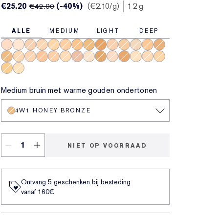
€25.20
(-40%)
€2.10
/g
12 g
€42.00
ALLE
MEDIUM
LIGHT
DEEP
2C3 Fresco
1N0 Porcelain
3C1 Dusk
2W1 Dawn
2W1.5 Natural Suede
3W1 Tawny
4W4 Hazel
4W1 Honey Bronze
6W1 Sandelhout
3C2 Pebble
4N1 Shell Beige
1W2 Sand
3N2 Wheat
5W2 Rich Caramel
4N2 Spiced Sand
2N2 Buff
2C2 Pale Almond
4C1 Outdoor Beige
3N1 Ivory Beige
2N1 Desert Beige
1C0 Shell
1N2 Ecru
5W1 Bronze
1C1 Cool Bone
6C1 Rich Cocoa
1N1 Ivory Nude
2C1 Pure Beige
2W2 Rattan
3W2 Cashew
1W0 Warm Porcelain
Medium bruin met warme gouden ondertonen
4W1 HONEY BRONZE
NIET OP VOORRAAD
Ontvang 5 geschenken bij besteding
vanaf 160€