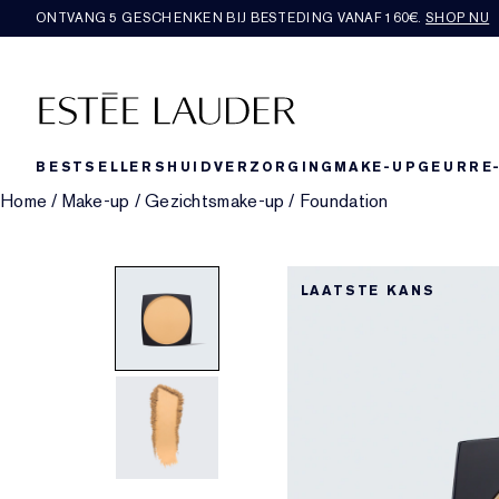
ONTVANG 5 GESCHENKEN BIJ BESTEDING VANAF 160€.
SHOP NU
BESTSELLERS
HUIDVERZORGING
MAKE-UP
GEUR
RE
Home
/
Make-up
/
Gezichtsmake-up
/
Foundation
LAATSTE KANS