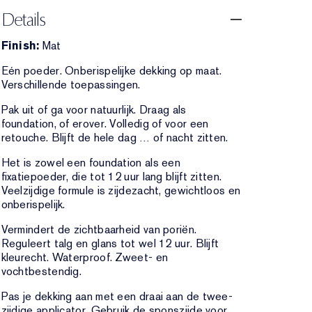
Details
Finish:
Mat
Eén poeder. Onberispelijke dekking op maat.
Verschillende toepassingen.
Pak uit of ga voor natuurlijk. Draag als
foundation, of erover. Volledig of voor een
retouche. Blijft de hele dag … of nacht zitten.
Het is zowel een foundation als een
fixatiepoeder, die tot 12 uur lang blijft zitten.
Veelzijdige formule is zijdezacht, gewichtloos en
onberispelijk.
Vermindert de zichtbaarheid van poriën.
Reguleert talg en glans tot wel 12 uur. Blijft
kleurecht. Waterproof. Zweet- en
vochtbestendig.
Pas je dekking aan met een draai aan de twee-
zijdige applicator. Gebruik de sponszijde voor