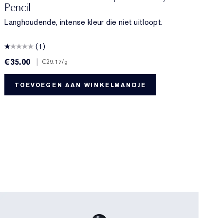
Pencil
Langhoudende, intense kleur die niet uitloopt.
(1)
€35.00
|
€
€29.17
/g
TOEVOEGEN AAN WINKELMANDJE
0
B