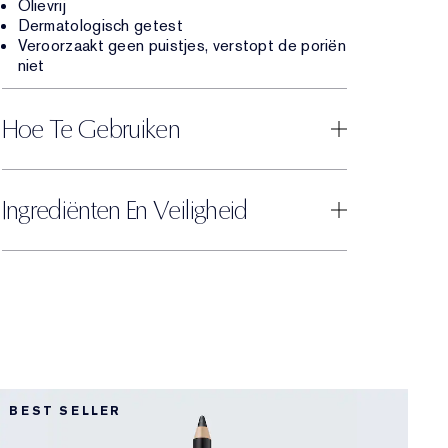
Olievrij
Dermatologisch getest
Veroorzaakt geen puistjes, verstopt de poriën
niet
Hoe Te Gebruiken
Ingrediënten En Veiligheid
1
BEST SELLER
L