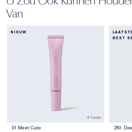
U Zou Ook Kunnen Houde
Van
NIEUW
LAATST
BEST S
6 Tinten:
01 Meet Cute
2N1 Des