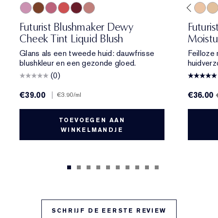
01 Meet Cute
06 Skinny Dip
02 Across the Dancefloor
05 Afterglow
04 Elevator Smile
4W1 Honey Bronze
03 Stolen Glance
3C2 Pebble
2N2 Buff
2C1 Pure Beige
1W1 Bone
1C1 Cool Bone
1N0 Porcelain
1N2 Ecru
2C3 Fresc
2N1 De
1W
Futurist Blushmaker Dewy
Futuri
Cheek Tint Liquid Blush
Moistu
Glans als een tweede huid: dauwfrisse
Feilloze
blushkleur en een gezonde gloed.
huidverz
(0)
€39.00
|
€36.00
€3.90
/ml
TOEVOEGEN AAN
WINKELMANDJE
SCHRIJF DE EERSTE REVIEW