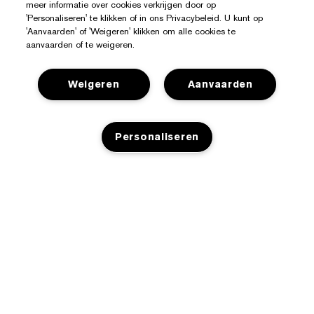
meer informatie over cookies verkrijgen door op
'Personaliseren' te klikken of in ons Privacybeleid. U kunt op
'Aanvaarden' of 'Weigeren' klikken om alle cookies te
aanvaarden of te weigeren.
Weigeren
Aanvaarden
Hulp Nodig?
Personaliseren
Mijn bestelling volgen
Over Estée Lauder
Contact opnemen
Toezeggingen
Neem contact op met de fabrikant
Shop
NIET OP VOORRAAD
Bedrijfsinformatie
Verzendinformatie
Aanbiedingen
Ingrediënten Glossarium
Retourneren en inruilen
Privacy En Voorwaarden
Store Locator
Vacatures
Veelgestelde vragen
Privacybeleid
Chat met ons
Algemene voorwaarden