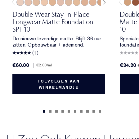
0N1 Alabaster
1N0 Porcelain
1W0 Warm Porcelain
1N1 Ivory Nude
1W1 Bone
1C2 Petal
1N2 Ecru
1W2 Sand
2C1 Pure Beige
2N1 Desert Beige
2W1 Dawn
2W1.5 Natural 
2C2 Pale A
2N2 Buf
6N2 Tru
2W2
8N1
Double Wear Stay-In-Place
Double
Longwear Matte Foundation
Matte 
SPF 10
10
De nieuwe levendige matte. Blijft 36 uur
Speciale
zitten. Opbouwbaar + ademend.
foundati
(1)
€60.00
|
€34.20
€2.00
/ml
TOEVOEGEN AAN
WINKELMANDJE