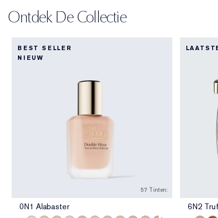
Ontdek De Collectie
BEST SELLER
LAATST
NIEUW
57 Tinten:
0N1 Alabaster
6N2 Truf