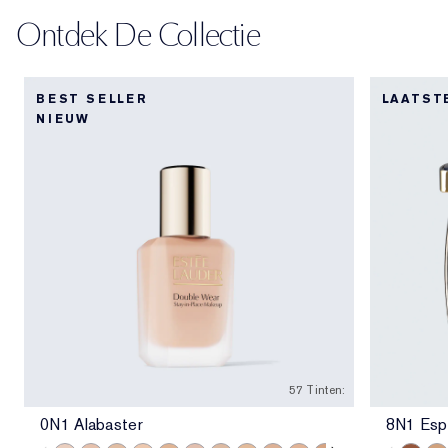
Ontdek De Collectie
BEST SELLER
LAATST
NIEUW
57 Tinten:
0N1 Alabaster
8N1 Esp