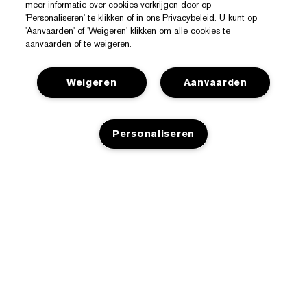
meer informatie over cookies verkrijgen door op
'Personaliseren' te klikken of in ons Privacybeleid. U kunt op
'Aanvaarden' of 'Weigeren' klikken om alle cookies te
aanvaarden of te weigeren.
Weigeren
Aanvaarden
Hulp Nodig?
Personaliseren
Mijn bestelling volgen
Over Estée Lauder
Contact opnemen
Toezeggingen
Neem contact op met de fabrikant
Shop
NIET OP VOORRAAD
Bedrijfsinformatie
Verzendinformatie
Aanbiedingen
Ingrediënten Glossarium
Retourneren en inruilen
Privacy En Voorwaarden
Store Locator
Vacatures
Veelgestelde vragen
Privacybeleid
Chat met ons
Algemene voorwaarden