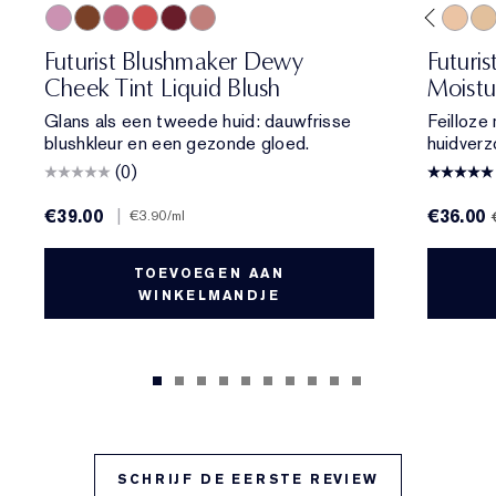
01 Meet Cute
06 Skinny Dip
02 Across the Dancefloor
05 Afterglow
04 Elevator Smile
4W1 Honey Bronze
03 Stolen Glance
3C2 Pebble
2N2 Buff
2C1 Pure Beige
1W1 Bone
1C1 Cool Bone
1N0 Porcelain
1N2 Ecru
2C3 Fresc
2N1 De
1W
Futurist Blushmaker Dewy
Futuri
Cheek Tint Liquid Blush
Moistu
Glans als een tweede huid: dauwfrisse
Feilloze
blushkleur en een gezonde gloed.
huidverz
(0)
€39.00
|
€36.00
€3.90
/ml
TOEVOEGEN AAN
WINKELMANDJE
SCHRIJF DE EERSTE REVIEW