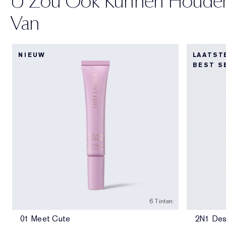
U Zou Ook Kunnen Houde
Van
NIEUW
LAATST
BEST S
6 Tinten:
01 Meet Cute
2N1 Des