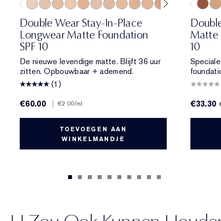
0N1 Alabaster
1N0 Porcelain
1W0 Warm Porcelain
1N1 Ivory Nude
1W1 Bone
1C2 Petal
1N2 Ecru
1W2 Sand
2C1 Pure Beige
2N1 Desert Beige
2W1 Dawn
2W1.5 Natural 
2C2 Pale A
2N2 Buf
8N1 Es
2W2
6N2
Double Wear Stay-In-Place
Double
Longwear Matte Foundation
Matte 
SPF 10
10
De nieuwe levendige matte. Blijft 36 uur
Speciale
zitten. Opbouwbaar + ademend.
foundati
(1)
€60.00
|
€33.30
€2.00
/ml
TOEVOEGEN AAN
WINKELMANDJE