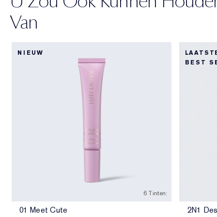
U Zou Ook Kunnen Houde
Van
NIEUW
LAATST
BEST S
6 Tinten:
01 Meet Cute
2N1 Des