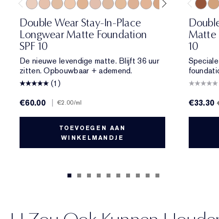
0N1 Alabaster
1N0 Porcelain
1W0 Warm Porcelain
1N1 Ivory Nude
1W1 Bone
1C2 Petal
1N2 Ecru
1W2 Sand
2C1 Pure Beige
2N1 Desert Beige
2W1 Dawn
2W1.5 Natural 
2C2 Pale A
2N2 Buf
8N1 Es
2W2
6N2
Double Wear Stay-In-Place
Double
Longwear Matte Foundation
Matte 
SPF 10
10
De nieuwe levendige matte. Blijft 36 uur
Speciale
zitten. Opbouwbaar + ademend.
foundati
(1)
€60.00
|
€33.30
€2.00
/ml
TOEVOEGEN AAN
WINKELMANDJE