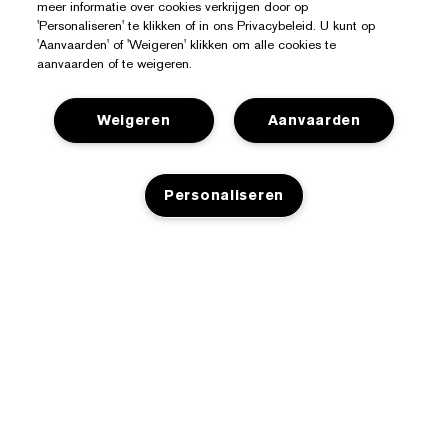
meer informatie over cookies verkrijgen door op
'Personaliseren' te klikken of in ons Privacybeleid. U kunt op
'Aanvaarden' of 'Weigeren' klikken om alle cookies te
aanvaarden of te weigeren.
Weigeren
Aanvaarden
Hulp Nodig?
Personaliseren
Mijn bestelling volgen
Over Estée Lauder
Contact opnemen
Toezeggingen
Neem contact op met de fabrikant
Shop
NIET OP VOORRAAD
Bedrijfsinformatie
Verzendinformatie
Aanbiedingen
Ingrediënten Glossarium
Retourneren en inruilen
Privacy En Voorwaarden
Store Locator
Vacatures
Veelgestelde vragen
Privacybeleid
Chat met ons
Algemene voorwaarden