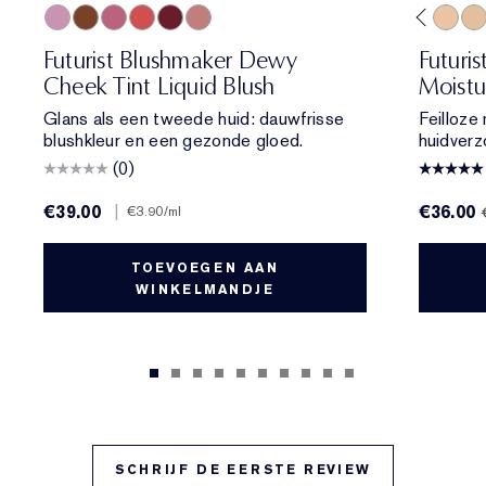
01 Meet Cute
06 Skinny Dip
02 Across the Dancefloor
05 Afterglow
04 Elevator Smile
4W1 Honey Bronze
03 Stolen Glance
3C2 Pebble
2N2 Buff
2C1 Pure Beige
1W1 Bone
1C1 Cool Bone
1N0 Porcelain
1N2 Ecru
2C3 Fresc
2N1 De
1W
Futurist Blushmaker Dewy
Futuri
Cheek Tint Liquid Blush
Moistu
Glans als een tweede huid: dauwfrisse
Feilloze
blushkleur en een gezonde gloed.
huidverz
(0)
€39.00
|
€36.00
€3.90
/ml
TOEVOEGEN AAN
WINKELMANDJE
SCHRIJF DE EERSTE REVIEW