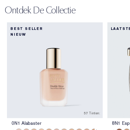
Ontdek De Collectie
BEST SELLER
LAATST
NIEUW
57 Tinten:
0N1 Alabaster
8N1 Esp